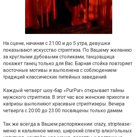
На сцене, начиная с 21:00 и до 5 утра, девушки
показывают искусство стриптиза. По Вашему желанию
за круглыми дубовыми столиками, танцовщица
покажет танец только для Вас. Барная стойка повторяет
восточные мотивы и выполнена с соблюдением
традиций классических питейных заведений.
Каждый четверг шоу-бар «PurPur» открывает тайны
мужского стриптиза. В этот час все женские прихоти и
капризы выполняют красивые стриптизеры. Вечера
четверга с 20:00 до 23:00 посвящены только дамам.
Так же всегда в Вашем распоряжении: crazy, striptease-
меню и кальянное меню, широкий спектр алкогольных