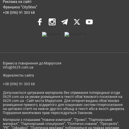
Реклама на сайті
Франшиза "CitySites"
+38 (096) 91 303 68
Віримо в повернення до Маріуполя
info@0629.com.ua
Журналисты сайта
+38 (096) 91 303 68
Допускається цитування матеріалів без отримання попередньої згоди
0629.com.ua за умови розміщення в тексті обов'язкового посилання на
0629.com.ua - Сайт міста Маріуполя. Для інтернет-видань обов'язкове
розміщення прямого, відкритого для пошукових систем гіперпосилання
на цитовані статті не нижче другого абзацу в тексті або в якості джерела.
Порушення виняткових прав переслідується Законом.
Матеріали з плашками "Новини компаній", "Промо", "Партнерський
матеріал", "Партнерський спецпроєкт", "Політичні новини", "Пресреліз",
"PR", "Офіційно", "Політична реклама" публікуються на правах реклами.