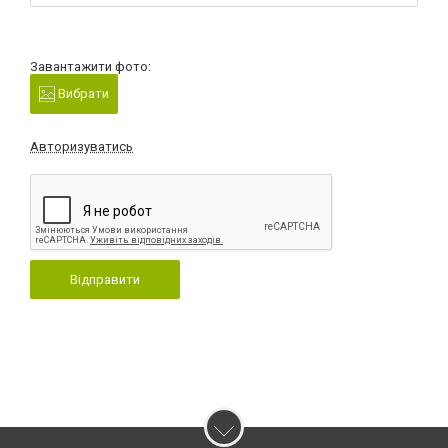
Завантажити фото:
Вибрати
Авторизуватись
Відправити