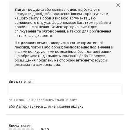
Відгук - це думка або оцінка людей, які бажають
передати досвід або враження іншим користувачам
нашого сайту з обов'язковою аргументацією
залишеного відгука. Це допоможе багатьом прийняти
правильне рішення. Коментарі призначені для
спілкування та обговорення, а також для роз'яснення
питань, що цікавлять.
Не дозволяється:
використання ненормативної
лексики, погроз або образ; безпосереднє порівняння з
іншими конкуруючими компаніями; безпідставні заяви,
що ображають діяльність компанії і / або її послуги;
розміщення посилань на сторонні інтернет-ресурси;
реклама та самореклама.
Введіть email:
Ваш e-mail не відображатиметься на сайті
або
Авторизуйтесь
для написання відгуку
Впечатления
0/12