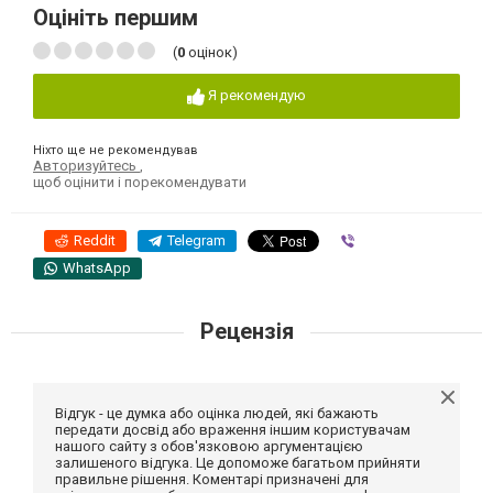
Оцініть першим
(
0
оцінок)
Я рекомендую
Ніхто ще не рекомендував
Авторизуйтесь
,
щоб оцінити і порекомендувати
Reddit
Telegram
Viber
WhatsApp
Рецензія
Відгук - це думка або оцінка людей, які бажають
передати досвід або враження іншим користувачам
нашого сайту з обов'язковою аргументацією
залишеного відгука. Це допоможе багатьом прийняти
правильне рішення. Коментарі призначені для