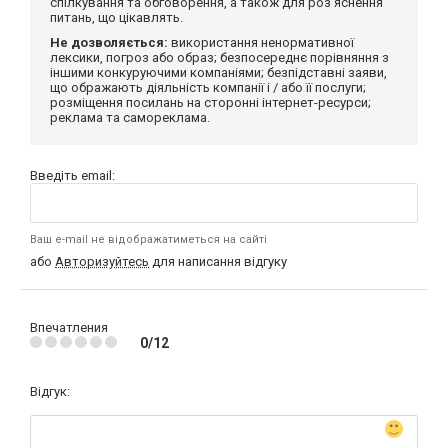
спілкування та обговорення, а також для роз'яснення
питань, що цікавлять.
Не дозволяється:
використання ненормативної
лексики, погроз або образ; безпосереднє порівняння з
іншими конкуруючими компаніями; безпідставні заяви,
що ображають діяльність компанії і / або її послуги;
розміщення посилань на сторонні інтернет-ресурси;
реклама та самореклама.
Введіть email:
Ваш e-mail не відображатиметься на сайті
або
Авторизуйтесь
для написання відгуку
Впечатления
0/12
Відгук: