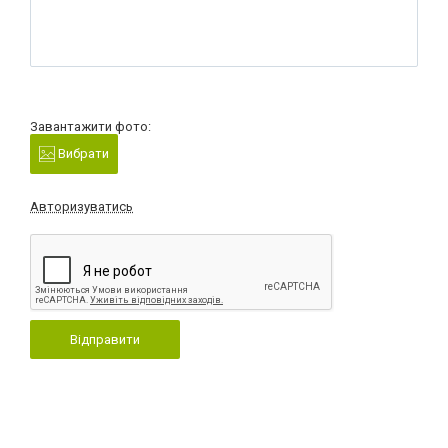
Завантажити фото:
Вибрати
Авторизуватись
Відправити