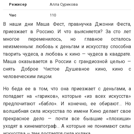
Режисер
Алла Сурикова
Час
110
В наши дни Маша Фест, правнучка Джонни Феста,
приезжает в Россию. И что выясняется? За сто лет
многое переменилось, но главное осталось
неизменным: любовь к деньгам и искусству способна
творить чудеса, а любовь к кино — чудеса в квадрате.
Маша оказывается в России с грандиозной целью —
снять Доброе Чистое Душевное кино, кино с
человеческим лицом.
Но беда ее в том, что она приезжает с деньгами, а
попадает на «гариков», которые «из всех искусств»
предпочитают «бабло». И конечно, ее обирают… Но
волшебная сила искусства по имени Кино делает свое
прекрасное дело — почти все бывшие «плохиши»
уходят в кинематограф… А которые не понимают силы
искусства — тем достается сила кулака.