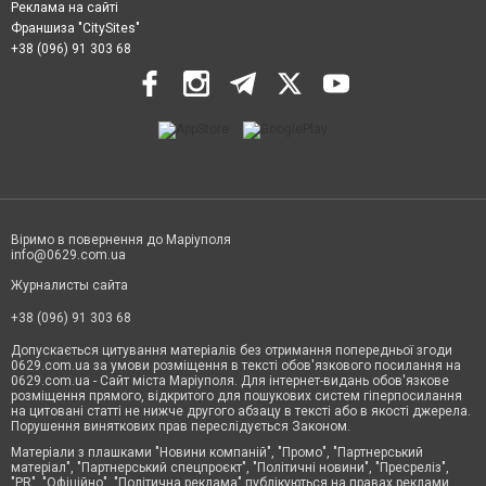
Реклама на сайті
Франшиза "CitySites"
+38 (096) 91 303 68
Віримо в повернення до Маріуполя
info@0629.com.ua
Журналисты сайта
+38 (096) 91 303 68
Допускається цитування матеріалів без отримання попередньої згоди
0629.com.ua за умови розміщення в тексті обов'язкового посилання на
0629.com.ua - Сайт міста Маріуполя. Для інтернет-видань обов'язкове
розміщення прямого, відкритого для пошукових систем гіперпосилання
на цитовані статті не нижче другого абзацу в тексті або в якості джерела.
Порушення виняткових прав переслідується Законом.
Матеріали з плашками "Новини компаній", "Промо", "Партнерський
матеріал", "Партнерський спецпроєкт", "Політичні новини", "Пресреліз",
"PR", "Офіційно", "Політична реклама" публікуються на правах реклами.