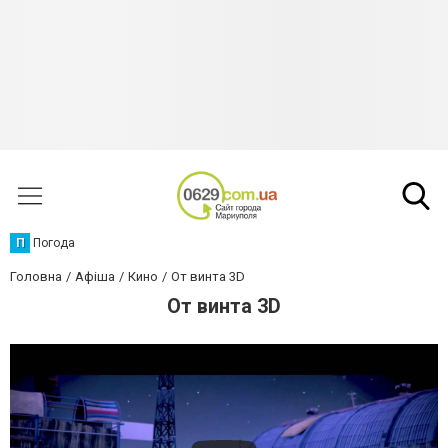
П
Погода
Головна
Афіша
Кино
От винта 3D
От винта 3D