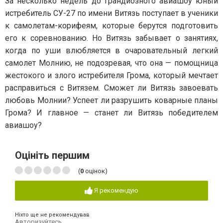
За несколько недель до грандиозного авиашоу юный
истребитель СУ-27 по имени Витязь поступает в ученики
к самолетам-корифеям, которые берутся подготовить
его к соревнованию. Но Витязь забывает о занятиях,
когда по уши влюбляется в очаровательный легкий
самолет Молнию, не подозревая, что она — помощница
жестокого и злого истребителя Грома, который мечтает
расправиться с Витязем. Сможет ли Витязь завоевать
любовь Молнии? Успеет ли разрушить коварные планы
Грома? И главное — станет ли Витязь победителем
авиашоу?
Оцініть першим
(
0
оцінок)
Я рекомендую
Ніхто ще не рекомендував
Авторизуйтесь
,