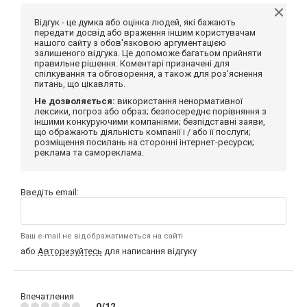
Відгук - це думка або оцінка людей, які бажають
передати досвід або враження іншим користувачам
нашого сайту з обов'язковою аргументацією
залишеного відгука. Це допоможе багатьом прийняти
правильне рішення. Коментарі призначені для
спілкування та обговорення, а також для роз'яснення
питань, що цікавлять.
Не дозволяється:
використання ненормативної
лексики, погроз або образ; безпосереднє порівняння з
іншими конкуруючими компаніями; безпідставні заяви,
що ображають діяльність компанії і / або її послуги;
розміщення посилань на сторонні інтернет-ресурси;
реклама та самореклама.
Введіть email:
Ваш e-mail не відображатиметься на сайті
або
Авторизуйтесь
для написання відгуку
Впечатления
0/12