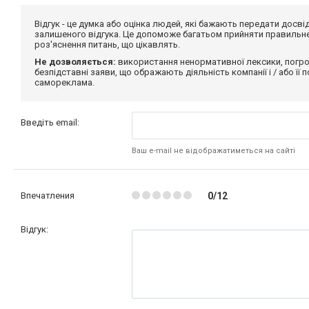
Відгук - це думка або оцінка людей, які бажають передати дос
залишеного відгука. Це допоможе багатьом прийняти правильне 
роз'яснення питань, що цікавлять.
Не дозволяється:
використання ненормативної лексики, погро
безпідставні заяви, що ображають діяльність компанії і / або її
самореклама.
Введіть email:
Ваш e-mail не відображатиметься на сайті
Впечатления
0/12
Відгук: