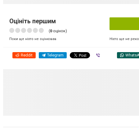
Оцініть першим
(
0
оцінок)
Ніхто ще не рек
Поки ще ніхто не оцінював
Reddit
Telegram
Viber
Whats