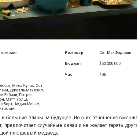
, комедия
Режисер
Сет МакФарлейн
Бюджет
$50 000 000
Час
106
берг, Мила Кунис, Сет
ейн, Джоэль МакХэйл,
и Рибизи, Патрик
он, Мэтт Уолш,
а Барт, Аэдин Минкс,
итрович
а и большие планы на будущее. Но в их отношения вмешив
, предпочитает случайные связи и не желает терять друга
ольшой плюшевый медведь.