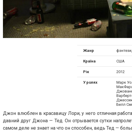
Жанр
фэнтези
Країна
США
Рік
2012
У ролях
Марк Уол
МакФарл
Джованн
Варберт
Джессик
Билл См
Джон влюблен в красавицу Лори, у него отличная работ
давний друг Джона — Тед. Он отрывается сутки напролет
самом деле не знает на что он способен, ведь Тед — б