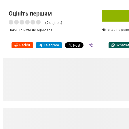
Оцініть першим
(
0
оцінок)
Ніхто ще не рек
Поки ще ніхто не оцінював
Reddit
Telegram
Viber
Whats