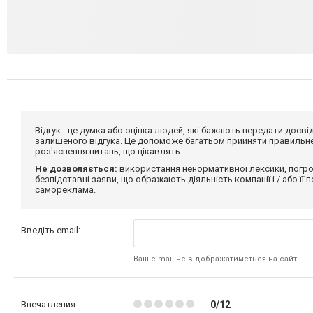
Відгук - це думка або оцінка людей, які бажають передати дос
залишеного відгука. Це допоможе багатьом прийняти правильне 
роз'яснення питань, що цікавлять.
Не дозволяється:
використання ненормативної лексики, погро
безпідставні заяви, що ображають діяльність компанії і / або її
самореклама.
Введіть email:
Ваш e-mail не відображатиметься на сайті
Впечатления
0/12