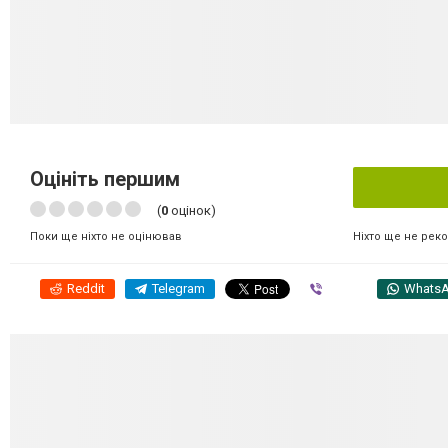
Оцініть першим
(
0
оцінок)
Ніхто ще не рек
Поки ще ніхто не оцінював
Reddit
Telegram
Viber
Whats