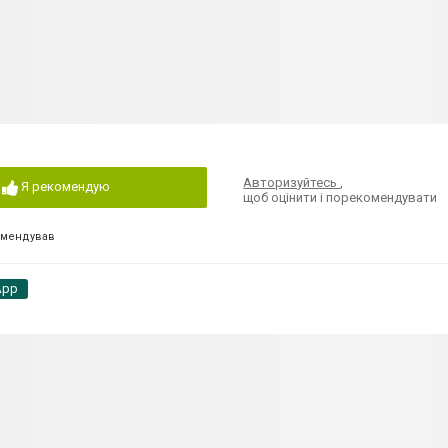
Авторизуйтесь
,
Я рекомендую
щоб оцінити і порекомендувати
омендував
App