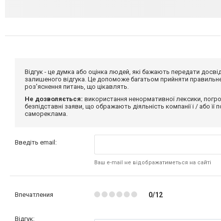
Відгук - це думка або оцінка людей, які бажають передати дос
залишеного відгука. Це допоможе багатьом прийняти правильне 
роз'яснення питань, що цікавлять.
Не дозволяється:
використання ненормативної лексики, погро
безпідставні заяви, що ображають діяльність компанії і / або її
самореклама.
Введіть email:
Ваш e-mail не відображатиметься на сайті
Впечатления
0/12
Відгук: