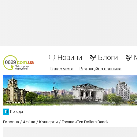
Новини
Блоги
Голос міста
Редакційна політика
П
Погода
Головна
Афіша
Концерты
Группа «Ten Dollars Band»