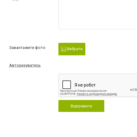
Завантажити фото:
Вибрати
Авторизуватись
Відправити