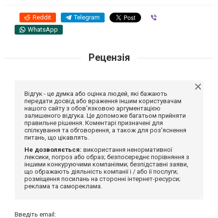
Reddit
Telegram
Viber
WhatsApp
Рецензія
Відгук - це думка або оцінка людей, які бажають
передати досвід або враження іншим користувачам
нашого сайту з обов'язковою аргументацією
залишеного відгука. Це допоможе багатьом прийняти
правильне рішення. Коментарі призначені для
спілкування та обговорення, а також для роз'яснення
питань, що цікавлять.
Не дозволяється:
використання ненормативної
лексики, погроз або образ; безпосереднє порівняння з
іншими конкуруючими компаніями; безпідставні заяви,
що ображають діяльність компанії і / або її послуги;
розміщення посилань на сторонні інтернет-ресурси;
реклама та самореклама.
Введіть email: