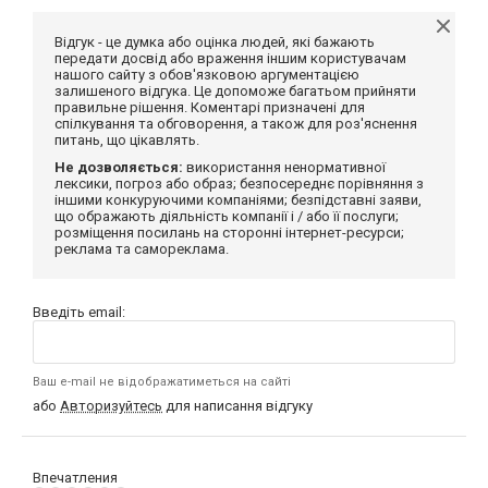
Відгук - це думка або оцінка людей, які бажають
передати досвід або враження іншим користувачам
нашого сайту з обов'язковою аргументацією
залишеного відгука. Це допоможе багатьом прийняти
правильне рішення. Коментарі призначені для
спілкування та обговорення, а також для роз'яснення
питань, що цікавлять.
Не дозволяється:
використання ненормативної
лексики, погроз або образ; безпосереднє порівняння з
іншими конкуруючими компаніями; безпідставні заяви,
що ображають діяльність компанії і / або її послуги;
розміщення посилань на сторонні інтернет-ресурси;
реклама та самореклама.
Введіть email:
Ваш e-mail не відображатиметься на сайті
або
Авторизуйтесь
для написання відгуку
Впечатления