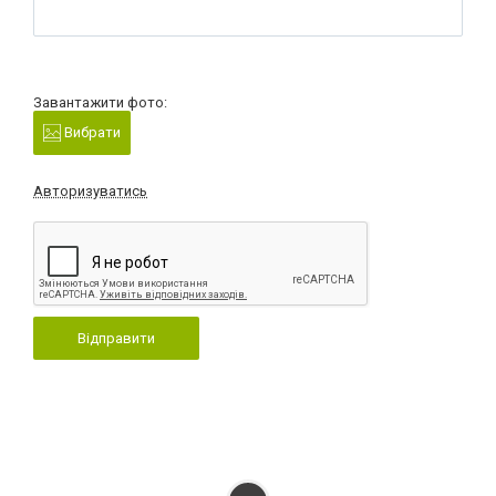
Завантажити фото:
Вибрати
Авторизуватись
Відправити