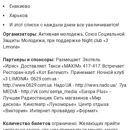
Енакиево
Харьков
И этот список с каждым днем все увеличивается!
Организаторы:
Активная молодежь, Союз Социальной
Защиты Молодежи, при поддержке Night club «3
Limona».
Партнеры и спонсоры:
Размещает: Экотель
«Ирис». Доставляет: Такси «MAXIM» 417-417. Встречает:
Ресторан-клуб «Кот Бегемот». Принемает: Ночной клуб
«3 LIMONA». 0629.com.ua -
http://www.0629.com.ua. Надо.UA - http://news.nado.ua/. 7ya
MEDIA - http://vk.com/semja_media. «Europa Plus» -
Лучшая Радиостанция. Сеть магазинов «Мир
дисков». Кинотеатр «Лукоморье». Центр отдыха
«Виктория». Интернет провайдер «Формат».
Количество билетов
ограничено. Желающих прийти
настолько много, что нам приходиться менять место