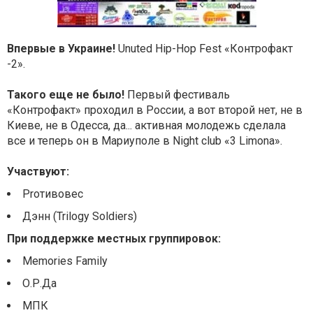
Впервые в Украине!
Unuted Hip-Hop Fest «Контрофакт
-2».
Такого еще не было!
Первый фестиваль
«Контрофакт» проходил в России, а вот второй нет, не в
Киеве, не в Одесса, да... активная молодежь сделала
все и теперь он в Мариуполе в Night club «3 Limona».
Участвуют:
Proтивовес
Дэнн (Trilogy Soldiers)
При поддержке местных группировок:
Memories Family
О.Р.Да
МПК