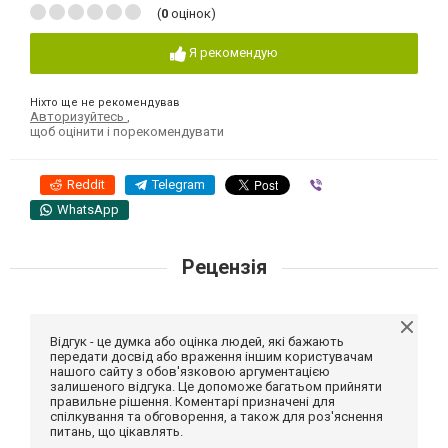
(
0
оцінок)
Я рекомендую
Ніхто ще не рекомендував
Авторизуйтесь
,
щоб оцінити і порекомендувати
Reddit
Telegram
Viber
WhatsApp
Рецензія
Відгук - це думка або оцінка людей, які бажають
передати досвід або враження іншим користувачам
нашого сайту з обов'язковою аргументацією
залишеного відгука. Це допоможе багатьом прийняти
правильне рішення. Коментарі призначені для
спілкування та обговорення, а також для роз'яснення
питань, що цікавлять.