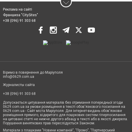
Реклама на сайті
Франшиза "CitySites"
+38 (096) 91 303 68
Віримо в повернення до Маріуполя
info@0629.com.ua
Журналисты сайта
+38 (096) 91 303 68
Допускається цитування матеріалів без отримання попередньої згоди
0629.com.ua за умови розміщення в тексті обов'язкового посилання на
0629.com.ua - Сайт міста Маріуполя. Для інтернет-видань обов'язкове
розміщення прямого, відкритого для пошукових систем гіперпосилання
на цитовані статті не нижче другого абзацу в тексті або в якості джерела.
Порушення виняткових прав переслідується Законом.
Матеріали з плашками "Новини компаній", "Промо", "Партнерський