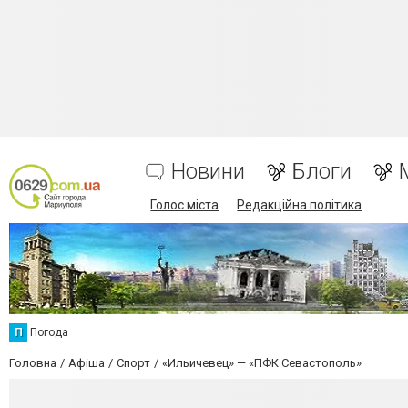
Новини
Блоги
Голос міста
Редакційна політика
П
Погода
Головна
Афіша
Спорт
«Ильичевец» — «ПФК Севастополь»