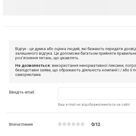
Відгук - це думка або оцінка людей, які бажають передати дос
залишеного відгука. Це допоможе багатьом прийняти правильне 
роз'яснення питань, що цікавлять.
Не дозволяється:
використання ненормативної лексики, погро
безпідставні заяви, що ображають діяльність компанії і / або її
самореклама.
Введіть email:
Ваш e-mail не відображатиметься на сайті
Впечатления
0/12