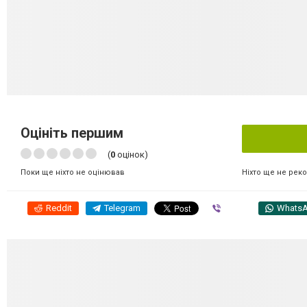
Оцініть першим
(
0
оцінок)
Ніхто ще не рек
Поки ще ніхто не оцінював
Reddit
Telegram
Viber
Whats