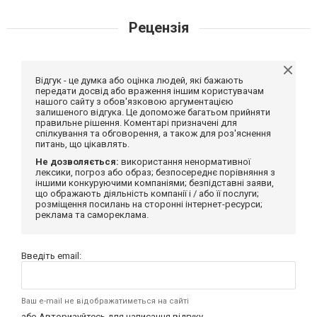
Рецензія
Відгук - це думка або оцінка людей, які бажають
передати досвід або враження іншим користувачам
нашого сайту з обов'язковою аргументацією
залишеного відгука. Це допоможе багатьом прийняти
правильне рішення. Коментарі призначені для
спілкування та обговорення, а також для роз'яснення
питань, що цікавлять.
Не дозволяється:
використання ненормативної
лексики, погроз або образ; безпосереднє порівняння з
іншими конкуруючими компаніями; безпідставні заяви,
що ображають діяльність компанії і / або її послуги;
розміщення посилань на сторонні інтернет-ресурси;
реклама та самореклама.
Введіть email:
Ваш e-mail не відображатиметься на сайті
або
Авторизуйтесь
для написання відгуку