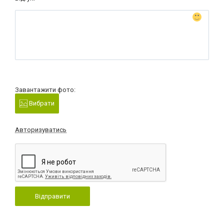
Завантажити фото:
Вибрати
Авторизуватись
Відправити