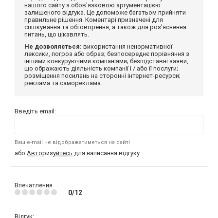
нашого сайту з обов'язковою аргументацією
залишеного відгука. Це допоможе багатьом прийняти
правильне рішення. Коментарі призначені для
спілкування та обговорення, а також для роз'яснення
питань, що цікавлять.
Не дозволяється:
використання ненормативної
лексики, погроз або образ; безпосереднє порівняння з
іншими конкуруючими компаніями; безпідставні заяви,
що ображають діяльність компанії і / або її послуги;
розміщення посилань на сторонні інтернет-ресурси;
реклама та самореклама.
Введіть email:
Ваш e-mail не відображатиметься на сайті
або
Авторизуйтесь
для написання відгуку
Впечатления
0/12
Відгук: