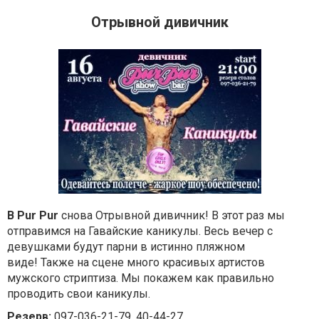
Отрывной дивичник
В Pur Pur
снова Отрывной дивичник! В этот раз мы
отправимся на Гавайские каникулы. Весь вечер с
девушками будут парни в истинно пляжном
виде! Также на сцене много красивых артистов
мужского стриптиза. Мы покажем как правильно
проводить свои каникулы.
Резерв:
097-036-21-79, 40-44-27.