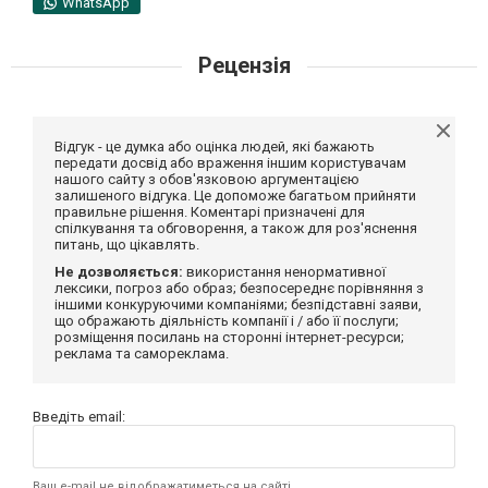
WhatsApp
Рецензія
Відгук - це думка або оцінка людей, які бажають
передати досвід або враження іншим користувачам
нашого сайту з обов'язковою аргументацією
залишеного відгука. Це допоможе багатьом прийняти
правильне рішення. Коментарі призначені для
спілкування та обговорення, а також для роз'яснення
питань, що цікавлять.
Не дозволяється:
використання ненормативної
лексики, погроз або образ; безпосереднє порівняння з
іншими конкуруючими компаніями; безпідставні заяви,
що ображають діяльність компанії і / або її послуги;
розміщення посилань на сторонні інтернет-ресурси;
реклама та самореклама.
Введіть email:
Ваш e-mail не відображатиметься на сайті