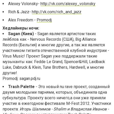
Alexey Volonsky-
http://vk.com/alexey_volonsky
Rich & Jazz-
http://vk.com/rich_and_jazz
Alex Freedom -
Promodj
Хедлайнеры ночи:
Sagan (Киев)
- Sagan является артистом таких
лейблов как - Nervous Records (США), Big Alliance
Records (Бельгия) и многие другие, а так же является
участником гиганта отечественной клубной индустрии -
Virus Music! Проект Sagan уже поддержали такие
музыканты как: Fedde Le Grand, Spencer&Hill, Laidback
Luke, Dabruck & Klein, Tune Brothers, Hardwell, и многие
другие!
Promodj: sagan.pdj.ru
Trash Palette
- Это новый nu rave проект, созданный
двумя молодыми парнями, которых, объединила одна
субкультура. Проекту всего ничего,а они уже приняли
участие в ежегодном фестивале M-Fest 2012. Участники
проекта:
Игорь Шалимов - Shalim и
Владислав Иванов -