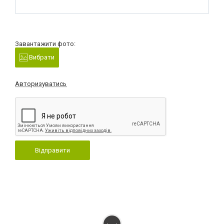
Завантажити фото:
Вибрати
Авторизуватись
Відправити