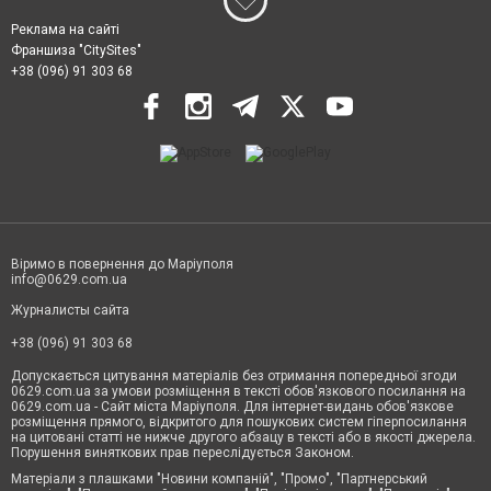
Реклама на сайті
Франшиза "CitySites"
+38 (096) 91 303 68
Віримо в повернення до Маріуполя
info@0629.com.ua
Журналисты сайта
+38 (096) 91 303 68
Допускається цитування матеріалів без отримання попередньої згоди
0629.com.ua за умови розміщення в тексті обов'язкового посилання на
0629.com.ua - Сайт міста Маріуполя. Для інтернет-видань обов'язкове
розміщення прямого, відкритого для пошукових систем гіперпосилання
на цитовані статті не нижче другого абзацу в тексті або в якості джерела.
Порушення виняткових прав переслідується Законом.
Матеріали з плашками "Новини компаній", "Промо", "Партнерський