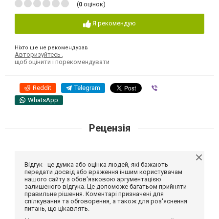
(
0
оцінок)
Я рекомендую
Ніхто ще не рекомендував
Авторизуйтесь
,
щоб оцінити і порекомендувати
Reddit
Telegram
Viber
WhatsApp
Рецензія
Відгук - це думка або оцінка людей, які бажають
передати досвід або враження іншим користувачам
нашого сайту з обов'язковою аргументацією
залишеного відгука. Це допоможе багатьом прийняти
правильне рішення. Коментарі призначені для
спілкування та обговорення, а також для роз'яснення
питань, що цікавлять.