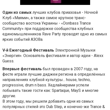
Один из самых
лучших клубов приазовья - Ночной
Клуб «Маями», а также самое крупное транс-
сообщество востока Украины - «Donbass Trance
Community» при поддержке сообщества клубных
единомышленников Rave Party проводят одно из самых
ярких событий АЗОВа.
V-й Ежегодный Фестиваль
Электронной Музыки
«Энергия». Основатель фестиваля и автор идеи - Alexx
Guess.
Впервые фестиваль
был проведен в 2007 году, на
фесте играли лучшие диджеи региона в определённых
направлениях клубной культуры... house, techno,
progressive, drum n bass. Хедлайнерами успели
побывать такие гости как: Spartaque, MayS и многие
другие.
В этом году, мы решили добавить одни из самых
популярных стилей это Dub Step, и конечно-же Trance &