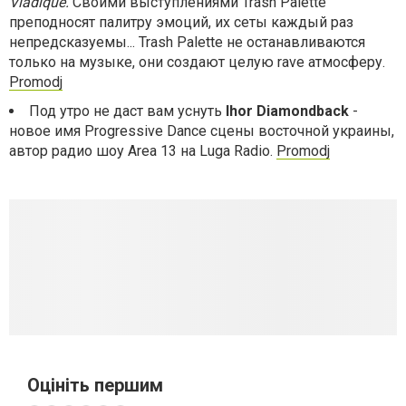
Vladique.
Своими выступлениями Trash Palette
преподносят палитру эмоций, их сеты каждый раз
непредсказуемы... Trash Palette не останавливаются
только на музыке, они создают целую rave атмосферу.
Promodj
Под утро не даст вам уснуть
Ihor Diamondback
-
новое имя Progressive Dance сцены восточной украины,
автор радио шоу Area 13 на Luga Radio.
Promodj
Оцініть першим