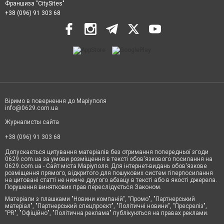
Франшиза "CitySites"
+38 (096) 91 303 68
Віримо в повернення до Маріуполя
info@0629.com.ua
Журналисты сайта
+38 (096) 91 303 68
Допускається цитування матеріалів без отримання попередньої згоди
0629.com.ua за умови розміщення в тексті обов'язкового посилання на
0629.com.ua - Сайт міста Маріуполя. Для інтернет-видань обов'язкове
розміщення прямого, відкритого для пошукових систем гіперпосилання
на цитовані статті не нижче другого абзацу в тексті або в якості джерела.
Порушення виняткових прав переслідується Законом.
Матеріали з плашками "Новини компаній", "Промо", "Партнерський
матеріал", "Партнерський спецпроєкт", "Політичні новини", "Пресреліз",
"PR", "Офіційно", "Політична реклама" публікуються на правах реклами.