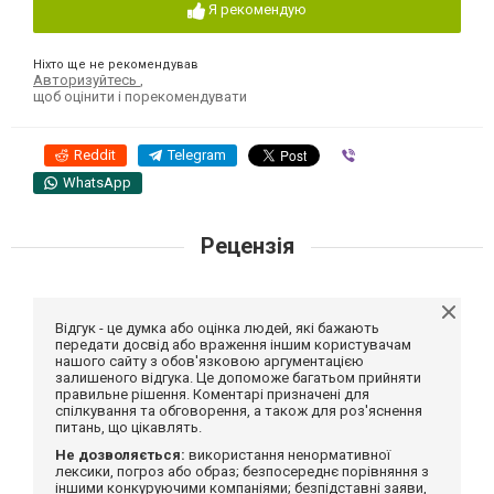
Я рекомендую
Ніхто ще не рекомендував
Авторизуйтесь
,
щоб оцінити і порекомендувати
Reddit
Telegram
Viber
WhatsApp
Рецензія
Відгук - це думка або оцінка людей, які бажають
передати досвід або враження іншим користувачам
нашого сайту з обов'язковою аргументацією
залишеного відгука. Це допоможе багатьом прийняти
правильне рішення. Коментарі призначені для
спілкування та обговорення, а також для роз'яснення
питань, що цікавлять.
Не дозволяється:
використання ненормативної
лексики, погроз або образ; безпосереднє порівняння з
іншими конкуруючими компаніями; безпідставні заяви,