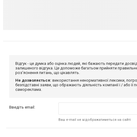
Відгук - це думка або оцінка людей, які бажають передати дос
залишеного відгука. Це допоможе багатьом прийняти правильне 
роз'яснення питань, що цікавлять.
Не дозволяється:
використання ненормативної лексики, погро
безпідставні заяви, що ображають діяльність компанії і / або її
самореклама.
Введіть email:
Ваш e-mail не відображатиметься на сайті