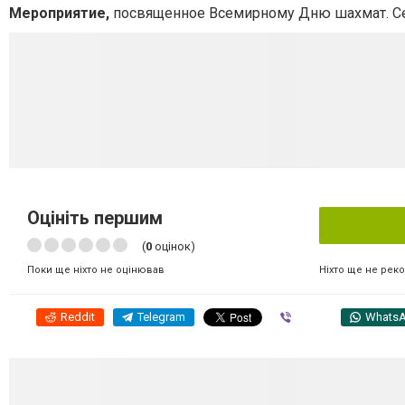
Мероприятие,
посвященное Всемирному Дню шахмат. С
Оцініть першим
(
0
оцінок)
Ніхто ще не рек
Поки ще ніхто не оцінював
Reddit
Telegram
Viber
Whats