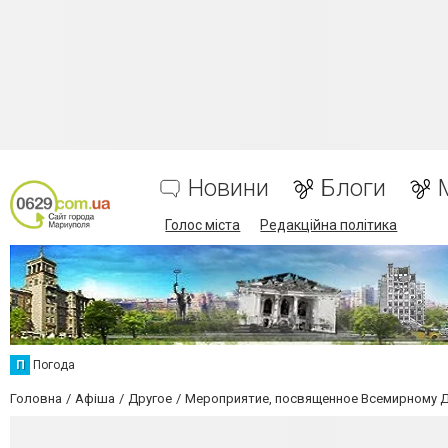
Новини
Блоги
Голос міста
Редакційна політика
П
Погода
Головна
Афіша
Другое
Мероприятие, посвященное Всемирному 