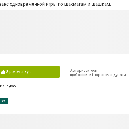
еанс одновременной игры по шахматам и шашкам.
Авторизуйтесь
,
Я рекомендую
щоб оцінити і порекомендувати
омендував
App