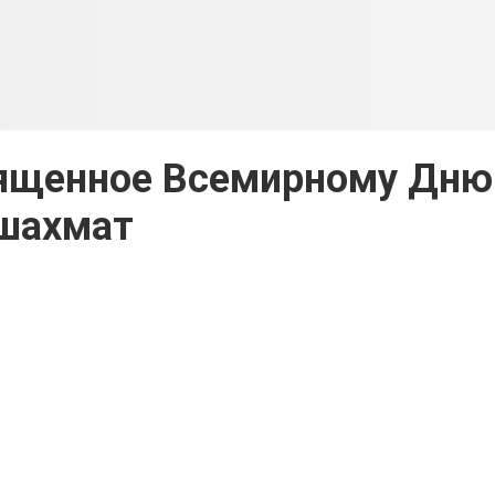
вященное Всемирному Дню
шахмат