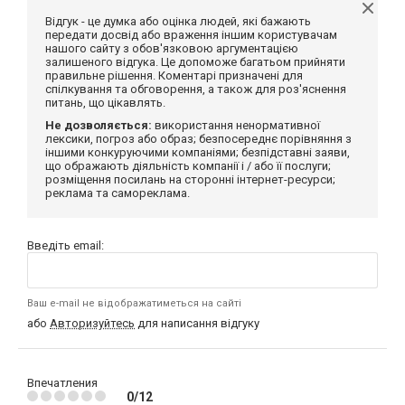
Відгук - це думка або оцінка людей, які бажають
передати досвід або враження іншим користувачам
нашого сайту з обов'язковою аргументацією
залишеного відгука. Це допоможе багатьом прийняти
правильне рішення. Коментарі призначені для
спілкування та обговорення, а також для роз'яснення
питань, що цікавлять.
Не дозволяється:
використання ненормативної
лексики, погроз або образ; безпосереднє порівняння з
іншими конкуруючими компаніями; безпідставні заяви,
що ображають діяльність компанії і / або її послуги;
розміщення посилань на сторонні інтернет-ресурси;
реклама та самореклама.
Введіть email:
Ваш e-mail не відображатиметься на сайті
або
Авторизуйтесь
для написання відгуку
Впечатления
0/12