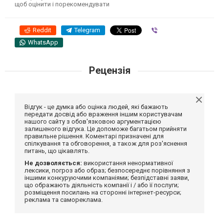
щоб оцінити і порекомендувати
Reddit
Telegram
Viber
WhatsApp
Рецензія
Відгук - це думка або оцінка людей, які бажають
передати досвід або враження іншим користувачам
нашого сайту з обов'язковою аргументацією
залишеного відгука. Це допоможе багатьом прийняти
правильне рішення. Коментарі призначені для
спілкування та обговорення, а також для роз'яснення
питань, що цікавлять.
Не дозволяється:
використання ненормативної
лексики, погроз або образ; безпосереднє порівняння з
іншими конкуруючими компаніями; безпідставні заяви,
що ображають діяльність компанії і / або її послуги;
розміщення посилань на сторонні інтернет-ресурси;
реклама та самореклама.