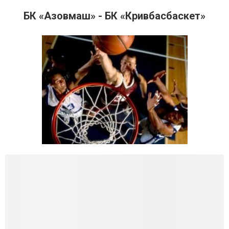
БК «Азовмаш» - БК «Кривбасбаскет»