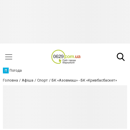
П
Погода
Головна
Афіша
Спорт
БК «Азовмаш» - БК «Кривбасбаскет»