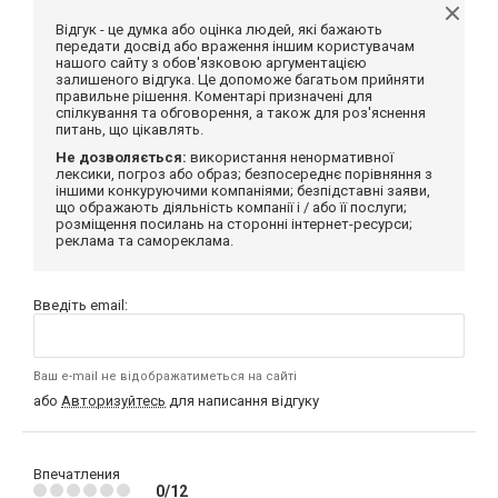
Відгук - це думка або оцінка людей, які бажають
передати досвід або враження іншим користувачам
нашого сайту з обов'язковою аргументацією
залишеного відгука. Це допоможе багатьом прийняти
правильне рішення. Коментарі призначені для
спілкування та обговорення, а також для роз'яснення
питань, що цікавлять.
Не дозволяється:
використання ненормативної
лексики, погроз або образ; безпосереднє порівняння з
іншими конкуруючими компаніями; безпідставні заяви,
що ображають діяльність компанії і / або її послуги;
розміщення посилань на сторонні інтернет-ресурси;
реклама та самореклама.
Введіть email:
Ваш e-mail не відображатиметься на сайті
або
Авторизуйтесь
для написання відгуку
Впечатления
0/12