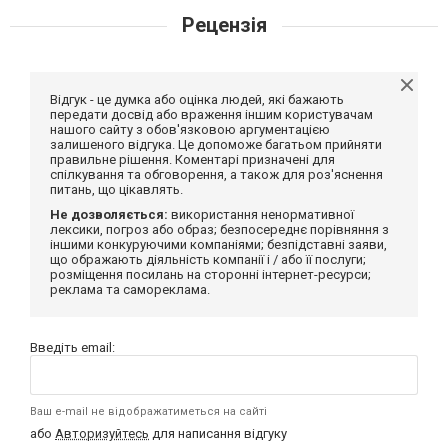
Рецензія
Відгук - це думка або оцінка людей, які бажають
передати досвід або враження іншим користувачам
нашого сайту з обов'язковою аргументацією
залишеного відгука. Це допоможе багатьом прийняти
правильне рішення. Коментарі призначені для
спілкування та обговорення, а також для роз'яснення
питань, що цікавлять.
Не дозволяється:
використання ненормативної
лексики, погроз або образ; безпосереднє порівняння з
іншими конкуруючими компаніями; безпідставні заяви,
що ображають діяльність компанії і / або її послуги;
розміщення посилань на сторонні інтернет-ресурси;
реклама та самореклама.
Введіть email:
Ваш e-mail не відображатиметься на сайті
або
Авторизуйтесь
для написання відгуку