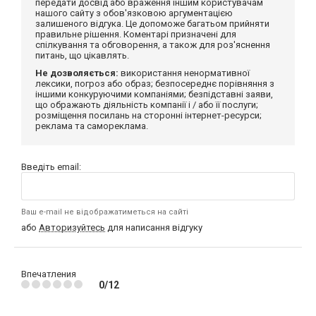
передати досвід або враження іншим користувачам
нашого сайту з обов'язковою аргументацією
залишеного відгука. Це допоможе багатьом прийняти
правильне рішення. Коментарі призначені для
спілкування та обговорення, а також для роз'яснення
питань, що цікавлять.
Не дозволяється:
використання ненормативної
лексики, погроз або образ; безпосереднє порівняння з
іншими конкуруючими компаніями; безпідставні заяви,
що ображають діяльність компанії і / або її послуги;
розміщення посилань на сторонні інтернет-ресурси;
реклама та самореклама.
Введіть email:
Ваш e-mail не відображатиметься на сайті
або
Авторизуйтесь
для написання відгуку
Впечатления
0/12