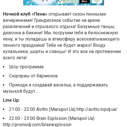
Ночной клуб «Пена»
открывает сезон пенными
вечеринками! Грандиозное событие на арене
развлечений и отрывного отдыха! Безумные танцы,
девочки в бикини! Мы погрузим тебя в белоснежную
пену, и ты попадешь в атмосферу всеохватывающего
пенного праздника! Тебе не будет жарко! Входу
купальники, шорты и сланцы! И это все на протяжении
всего лета!
Шоу-программа.
Сюрприы от барменов
Приходи и создавай веселье, а поддерживать
музыкой будут...
Line Up:
21:00 - 22:00 Avitto (Mariupol Ua) http://avitto.topdj.ua/
22:00 - 23:00 Brain Explosion (Mariupol Ua)
http://promodj.com/brainexplosion