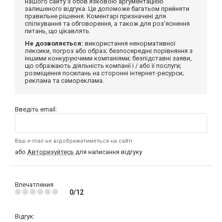
нашого сайту з обов'язковою аргументацією
залишеного відгука. Це допоможе багатьом прийняти
правильне рішення. Коментарі призначені для
спілкування та обговорення, а також для роз'яснення
питань, що цікавлять.
Не дозволяється:
використання ненормативної
лексики, погроз або образ; безпосереднє порівняння з
іншими конкуруючими компаніями; безпідставні заяви,
що ображають діяльність компанії і / або її послуги;
розміщення посилань на сторонні інтернет-ресурси;
реклама та самореклама.
Введіть email:
Ваш e-mail не відображатиметься на сайті
або
Авторизуйтесь
для написання відгуку
Впечатления
0/12
Відгук: