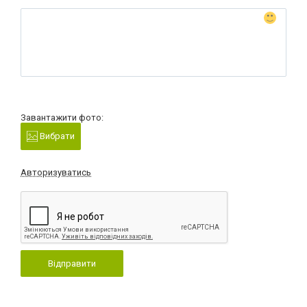
Завантажити фото:
Вибрати
Авторизуватись
Відправити