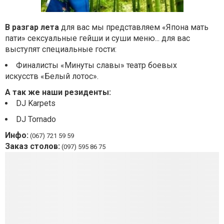
В разгар лета
для вас мы представляем «Япона мать
пати» сексуальные гейши и суши меню... для вас
выступят специальные гости:
Финалисты «Минуты славы» театр боевых
искусств «Белый лотос».
А так же наши резиденты:
DJ Karpets
DJ Tornado
Инфо:
(067) 721 59 59
Заказ столов:
(097) 595 86 75