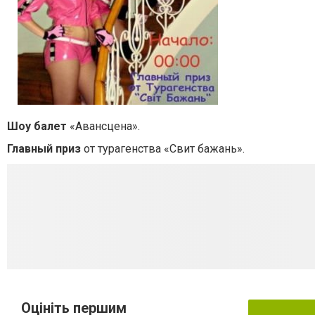
Шоу балет
«Авансцена».
Главный приз
от турагенства «Свит бажань».
Оцініть першим