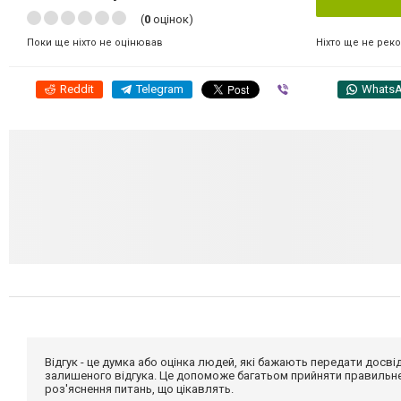
(
0
оцінок)
Ніхто ще не рек
Поки ще ніхто не оцінював
Reddit
Telegram
Viber
Whats
Відгук - це думка або оцінка людей, які бажають передати дос
залишеного відгука. Це допоможе багатьом прийняти правильне 
роз'яснення питань, що цікавлять.