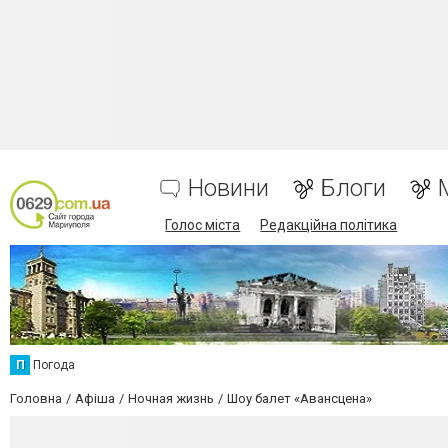
Новини
Блоги
Голос міста
Редакційна політика
П
Погода
Головна
Афіша
Ночная жизнь
Шоу балет «Авансцена»