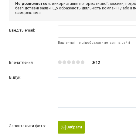
Не дозволяється:
використання ненормативної лексики, погро
безпідставні заяви, що ображають діяльність компанії і / або її
самореклама.
Введіть email:
Ваш e-mail не відображатиметься на сайті
Впечатления
0/12
Відгук:
Завантажити фото:
Вибрати