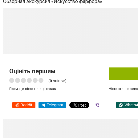
Обзорная экскурсия «Искусство фарфора».
Оцініть першим
(
0
оцінок)
Ніхто ще не рек
Поки ще ніхто не оцінював
Reddit
Telegram
Viber
Whats