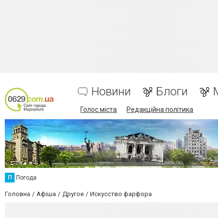
Новини
Блоги
Голос міста
Редакційна політика
П
Погода
Головна
Афіша
Другое
Искусство фарфора