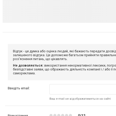
Відгук - це думка або оцінка людей, які бажають передати дос
залишеного відгука. Це допоможе багатьом прийняти правильне 
роз'яснення питань, що цікавлять.
Не дозволяється:
використання ненормативної лексики, погро
безпідставні заяви, що ображають діяльність компанії і / або її
самореклама.
Введіть email:
Ваш e-mail не відображатиметься на сайті
Впечатления
0/12