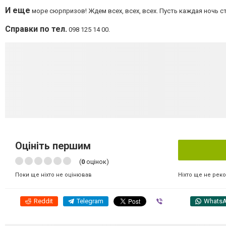
И еще
море сюрпризов! Ждем всех, всех, всех. Пусть каждая ночь с
Справки по тел.
098 125 14 00.
Оцініть першим
(
0
оцінок)
Ніхто ще не рек
Поки ще ніхто не оцінював
Reddit
Telegram
Viber
Whats