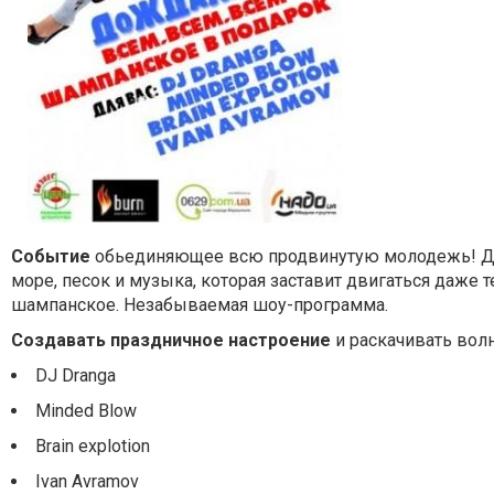
Событие
обьединяющее всю продвинутую молодежь! До
море, песок и музыка, которая заставит двигаться даже 
шампанское. Незабываемая шоу-программа.
Создавать праздничное настроение
и раскачивать волн
DJ Dranga
Minded Blow
Brain explotion
Ivan Avramov