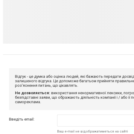
Відгук - це думка або оцінка людей, які бажають передати дос
залишеного відгука. Це допоможе багатьом прийняти правильне 
роз'яснення питань, що цікавлять.
Не дозволяється:
використання ненормативної лексики, погро
безпідставні заяви, що ображають діяльність компанії і / або її
самореклама.
Введіть email:
Ваш e-mail не відображатиметься на сайті