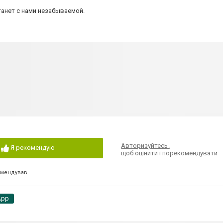
танет с нами незабываемой.
Авторизуйтесь
,
Я рекомендую
щоб оцінити і порекомендувати
омендував
App