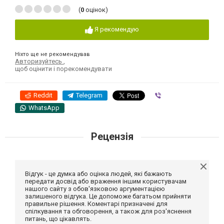
(
0
оцінок)
Я рекомендую
Ніхто ще не рекомендував
Авторизуйтесь
,
щоб оцінити і порекомендувати
Reddit
Telegram
Viber
WhatsApp
Рецензія
Відгук - це думка або оцінка людей, які бажають
передати досвід або враження іншим користувачам
нашого сайту з обов'язковою аргументацією
залишеного відгука. Це допоможе багатьом прийняти
правильне рішення. Коментарі призначені для
спілкування та обговорення, а також для роз'яснення
питань, що цікавлять.