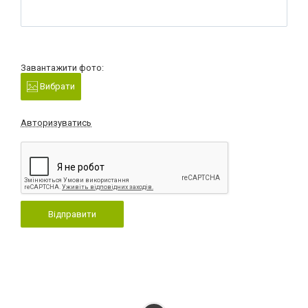
Завантажити фото:
Вибрати
Авторизуватись
Відправити