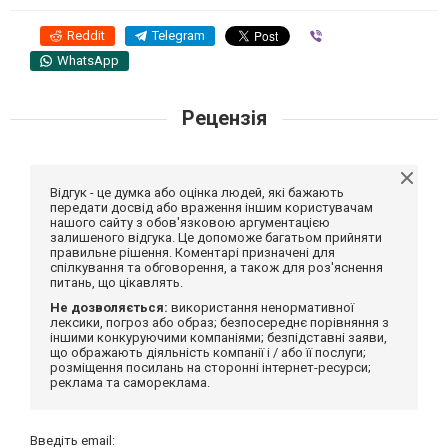
Reddit
Telegram
Viber
WhatsApp
Рецензія
Відгук - це думка або оцінка людей, які бажають
передати досвід або враження іншим користувачам
нашого сайту з обов'язковою аргументацією
залишеного відгука. Це допоможе багатьом прийняти
правильне рішення. Коментарі призначені для
спілкування та обговорення, а також для роз'яснення
питань, що цікавлять.
Не дозволяється:
використання ненормативної
лексики, погроз або образ; безпосереднє порівняння з
іншими конкуруючими компаніями; безпідставні заяви,
що ображають діяльність компанії і / або її послуги;
розміщення посилань на сторонні інтернет-ресурси;
реклама та самореклама.
Введіть email: