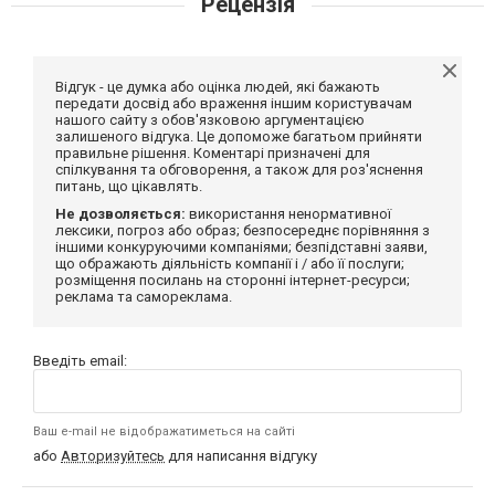
Рецензія
Відгук - це думка або оцінка людей, які бажають
передати досвід або враження іншим користувачам
нашого сайту з обов'язковою аргументацією
залишеного відгука. Це допоможе багатьом прийняти
правильне рішення. Коментарі призначені для
спілкування та обговорення, а також для роз'яснення
питань, що цікавлять.
Не дозволяється:
використання ненормативної
лексики, погроз або образ; безпосереднє порівняння з
іншими конкуруючими компаніями; безпідставні заяви,
що ображають діяльність компанії і / або її послуги;
розміщення посилань на сторонні інтернет-ресурси;
реклама та самореклама.
Введіть email:
Ваш e-mail не відображатиметься на сайті
або
Авторизуйтесь
для написання відгуку