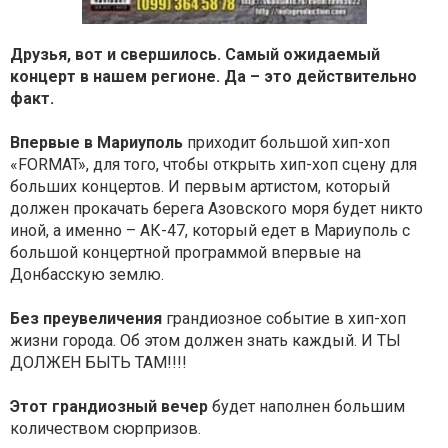
Друзья, вот и свершилось. Самый ожидаемый
концерт в нашем регионе. Да – это действительно
факт.
Впервые в Мариуполь
приходит большой хип-хоп
«FORMAT», для того, чтобы открыть хип-хоп сцену для
больших концертов. И первым артистом, который
должен прокачать берега Азовского моря будет никто
иной, а именно – АК-47, который едет в Мариуполь с
большой концертной программой впервые на
Донбасскую землю.
Без преувеличения
грандиозное событие в хип-хоп
жизни города. Об этом должен знать каждый. И ТЫ
ДОЛЖЕН БЫТЬ ТАМ!!!!
Этот грандиозный вечер
будет наполнен большим
количеством сюрпризов.