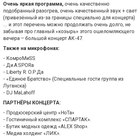
Очень яркая программа,
очень качественно
подобранный разогрев, очень качественный звук + свет
(привезённый из-за границы специально для концерта)
…. и этот перечень можно продолжать очень долго, не
забывая про главный «козырь» этого ошеломляющего
вечера – большой концерт АК-47.
Также на микрофонах:
- КомроМиSS
- Ди.А.SPORa
- Liberty R: О.Р.Да
- «Единое Братство» (Специальные гости группа из
Луганска)
- DJ MaLahoff
ПАРТНЁРЫ КОНЦЕРТА:
- Продюсерский центр «НоТа»
- Гостиничный комплекс «СПАРТАК».
- Бутик модных одежд «ALEX Shop».
- Медиа холдинг «ЛИК».