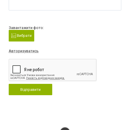
Завантажити фото:
Вибрати
Авторизуватись
Відправити