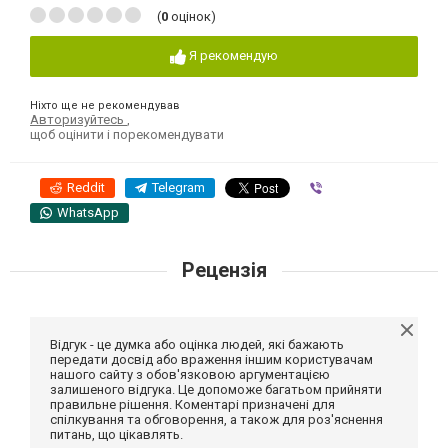
(
0
оцінок)
Я рекомендую
Ніхто ще не рекомендував
Авторизуйтесь
,
щоб оцінити і порекомендувати
Reddit
Telegram
Viber
WhatsApp
Рецензія
Відгук - це думка або оцінка людей, які бажають
передати досвід або враження іншим користувачам
нашого сайту з обов'язковою аргументацією
залишеного відгука. Це допоможе багатьом прийняти
правильне рішення. Коментарі призначені для
спілкування та обговорення, а також для роз'яснення
питань, що цікавлять.