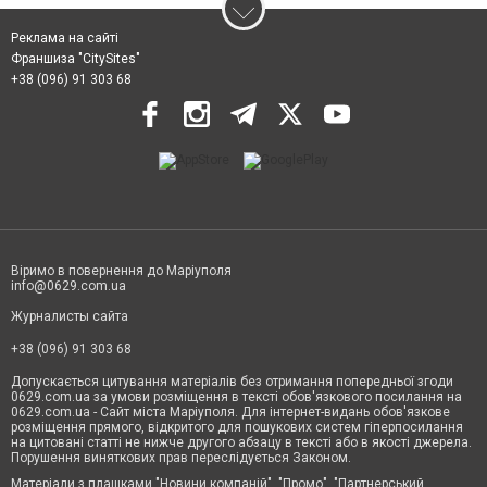
Реклама на сайті
Франшиза "CitySites"
+38 (096) 91 303 68
Віримо в повернення до Маріуполя
info@0629.com.ua
Журналисты сайта
+38 (096) 91 303 68
Допускається цитування матеріалів без отримання попередньої згоди
0629.com.ua за умови розміщення в тексті обов'язкового посилання на
0629.com.ua - Сайт міста Маріуполя. Для інтернет-видань обов'язкове
розміщення прямого, відкритого для пошукових систем гіперпосилання
на цитовані статті не нижче другого абзацу в тексті або в якості джерела.
Порушення виняткових прав переслідується Законом.
Матеріали з плашками "Новини компаній", "Промо", "Партнерський