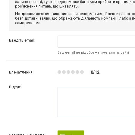
залишеного відгука. Це допоможе багатьом прийняти правильне 
роз'яснення питань, що цікавлять.
Не дозволяється:
використання ненормативної лексики, погро
безпідставні заяви, що ображають діяльність компанії і / або її
самореклама.
Введіть email:
Ваш e-mail не відображатиметься на сайті
Впечатления
0/12
Відгук: