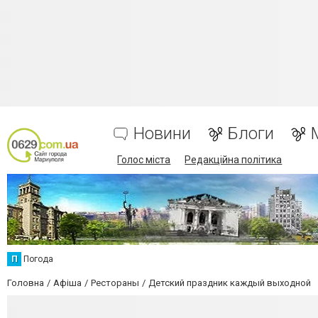
Новини
Блоги
Голос міста
Редакційна політика
П
Погода
Головна
Афіша
Рестораны
Детский праздник каждый выходной