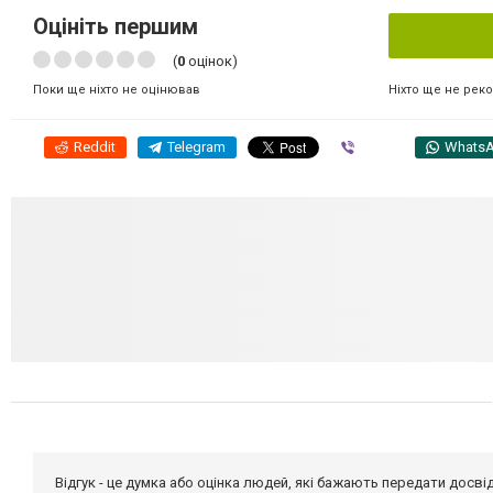
Оцініть першим
(
0
оцінок)
Ніхто ще не рек
Поки ще ніхто не оцінював
Reddit
Telegram
Viber
Whats
Відгук - це думка або оцінка людей, які бажають передати дос