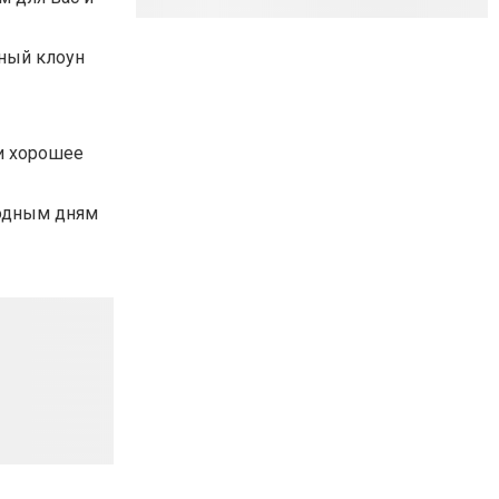
рный клоун
 и хорошее
ходным дням