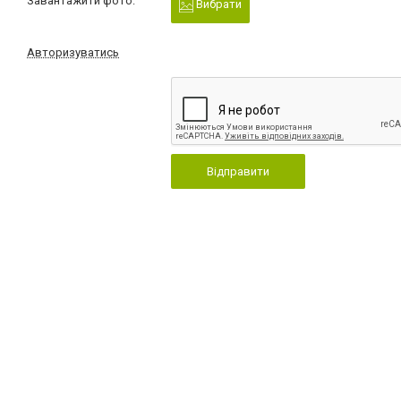
Завантажити фото:
Вибрати
Авторизуватись
Відправити