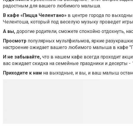
радостным для вашего любимого малыша.
В кафе «Пицца Челентано»
в центре города по выходны
Челентоша, который под веселую музыку проведет игры 
А вы,
дорогие родители, сможете спокойно отдохнуть, н
Просмотр
популярных мультфильмов, яркие разукрашки,
настроение ожидает вашего любимого малыша в кафе "Пи
И не забывайте,
что в нашем кафе всегда проходит акци
вас ожидает скидка на семейные праздники и десерты - 
Приходите к нам
на выходные, и вы, и ваш малыш остан