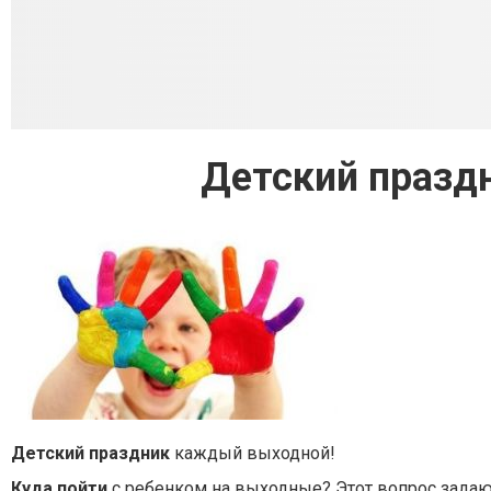
Детский празд
Детский праздник
каждый выходной!
Куда пойти
с ребенком на выходные? Этот вопрос задаю