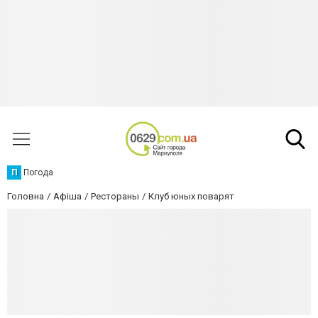
П
Погода
Головна
Афіша
Рестораны
Клуб юных поварят