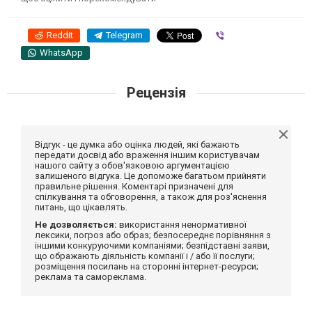
Reddit
Telegram
Viber
WhatsApp
Рецензія
Відгук - це думка або оцінка людей, які бажають
передати досвід або враження іншим користувачам
нашого сайту з обов'язковою аргументацією
залишеного відгука. Це допоможе багатьом прийняти
правильне рішення. Коментарі призначені для
спілкування та обговорення, а також для роз'яснення
питань, що цікавлять.
Не дозволяється:
використання ненормативної
лексики, погроз або образ; безпосереднє порівняння з
іншими конкуруючими компаніями; безпідставні заяви,
що ображають діяльність компанії і / або її послуги;
розміщення посилань на сторонні інтернет-ресурси;
реклама та самореклама.