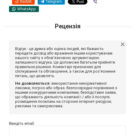
Reddit
Telegram
Viber
WhatsApp
Рецензія
Відгук - це думка або оцінка людей, які бажають
передати досвід або враження іншим користувачам
нашого сайту з обов'язковою аргументацією
залишеного відгука. Це допоможе багатьом прийняти
правильне рішення. Коментарі призначені для
спілкування та обговорення, а також для роз'яснення
питань, що цікавлять.
Не дозволяється:
використання ненормативної
лексики, погроз або образ; безпосереднє порівняння з
іншими конкуруючими компаніями; безпідставні заяви,
що ображають діяльність компанії і / або її послуги;
розміщення посилань на сторонні інтернет-ресурси;
реклама та самореклама.
Введіть email: