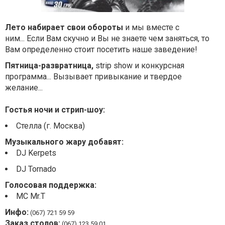
Лето набирает свои обороты
и мы вместе с
ним... Если Вам скучно и Вы не знаете чем заняться, то
Вам определенно стоит посетить наше заведение!
Пятница-развратница,
strip show и конкурсная
программа... Вызывает привыкание и твердое
желание...
Гостья ночи и стрип-шоу:
Стелла (г. Москва)
Музыкального жару добавят:
DJ Kerpets
DJ Tornado
Голосовая поддержка:
MC Mr.T
Инфо:
(067) 721 59 59
Заказ столов:
(067) 123 59 01