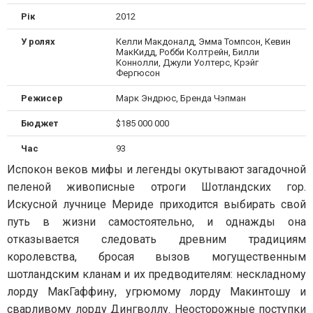
Рік
2012
У ролях
Келли Макдоналд, Эмма Томпсон, Кевин
МакКидд, Робби Колтрейн, Билли
Коннолли, Джули Уолтерс, Крэйг
Фергюсон
Режисер
Марк Эндрюс, Бренда Чэпман
Бюджет
$185 000 000
Час
93
Испокон веков мифы и легенды окутывают загадочной
пеленой живописные отроги Шотландских гор.
Искусной лучнице Мериде приходится выбирать свой
путь в жизни самостоятельно, и однажды она
отказывается следовать древним традициям
королевства, бросая вызов могущественным
шотландским кланам и их предводителям: нескладному
лорду МакГаффину, угрюмому лорду Макинтошу и
сварливому лорду Дингволлу. Неосторожные поступки