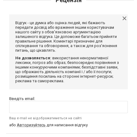
Відгук - це думка або оцінка людей, які бажають
передати досвід або враження іншим користувачам
нашого сайту з обов'язковою аргументацією
залишеного відгука. Це допоможе багатьом прийняти
правильне рішення. Коментарі призначені для
спілкування та обговорення, а також для роз'яснення
питань, що цікавлять.
Не дозволяється:
використання ненормативної
лексики, погроз або образ; безпосереднє порівняння з
іншими конкуруючими компаніями; безпідставні заяви,
що ображають діяльність компанії і / або її послуги;
розміщення посилань на сторонні інтернет-ресурси;
реклама та самореклама.
Введіть email:
Ваш e-mail не відображатиметься на сайті
або
Авторизуйтесь
для написання відгуку