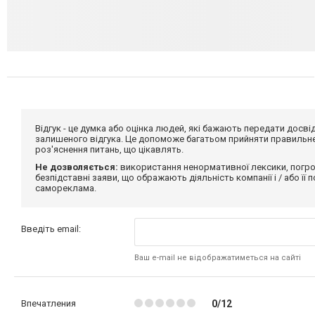
Відгук - це думка або оцінка людей, які бажають передати дос
залишеного відгука. Це допоможе багатьом прийняти правильне 
роз'яснення питань, що цікавлять.
Не дозволяється:
використання ненормативної лексики, погро
безпідставні заяви, що ображають діяльність компанії і / або її
самореклама.
Введіть email:
Ваш e-mail не відображатиметься на сайті
Впечатления
0/12