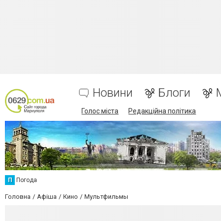
Новини
Блоги
Голос міста
Редакційна політика
П
Погода
Головна
Афіша
Кино
Мультфильмы