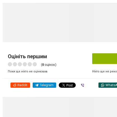
Оцініть першим
(
0
оцінок)
Ніхто ще не рек
Поки ще ніхто не оцінював
Reddit
Telegram
Viber
Whats