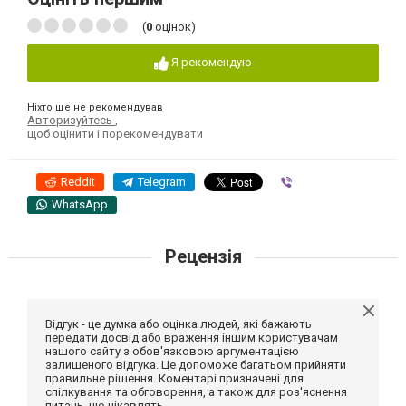
(
0
оцінок)
Я рекомендую
Ніхто ще не рекомендував
Авторизуйтесь
,
щоб оцінити і порекомендувати
Reddit
Telegram
Viber
WhatsApp
Рецензія
Відгук - це думка або оцінка людей, які бажають
передати досвід або враження іншим користувачам
нашого сайту з обов'язковою аргументацією
залишеного відгука. Це допоможе багатьом прийняти
правильне рішення. Коментарі призначені для
спілкування та обговорення, а також для роз'яснення
питань, що цікавлять.