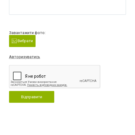
Завантажити фото:
Вибрати
Авторизуватись
Відправити