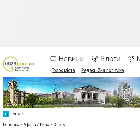
Новини
Блоги
Голос міста
Редакційна політика
П
Погода
Головна
Афіша
Кино
Осень