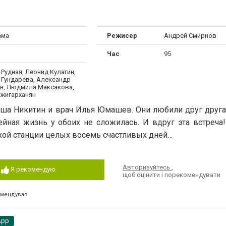
ама
Режисер
Андрей Смирнов
Час
95
Рудная, Леонид Кулагин,
 Гундарева, Александр
, Людмила Максакова,
жигарханян
аша Никитин и врач Илья Юмашев. Они любили друг друга
йная жизнь у обоих не сложилась. И вдруг эта встреча!
хой станции целых восемь счастливых дней…
Авторизуйтесь
,
Я рекомендую
щоб оцінити і порекомендувати
омендував
App