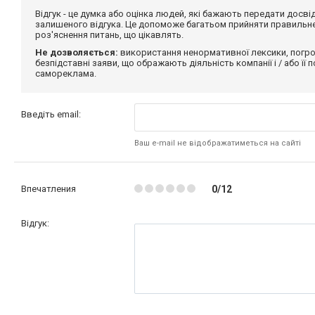
Відгук - це думка або оцінка людей, які бажають передати дос
залишеного відгука. Це допоможе багатьом прийняти правильне 
роз'яснення питань, що цікавлять.
Не дозволяється:
використання ненормативної лексики, погро
безпідставні заяви, що ображають діяльність компанії і / або її
самореклама.
Введіть email:
Ваш e-mail не відображатиметься на сайті
Впечатления
0/12
Відгук: