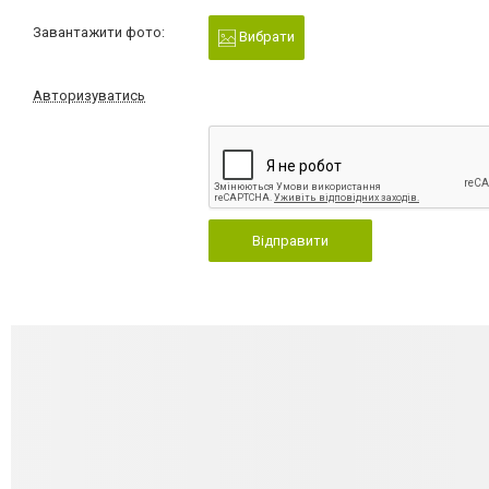
Завантажити фото:
Вибрати
Авторизуватись
Відправити