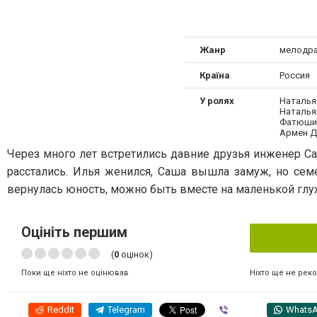
Жанр
мелодр
Країна
Россия
У ролях
Наталья 
Наталья
Фатюшин
Армен Д
Через много лет встретились давние друзья инженер С
расстались. Илья женился, Саша вышла замуж, но семе
вернулась юность, можно быть вместе на маленькой глу
Оцініть першим
(
0
оцінок)
Ніхто ще не рек
Поки ще ніхто не оцінював
Reddit
Telegram
Viber
Whats