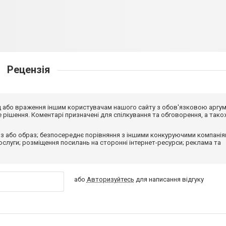
Рецензія
від або враження іншим користувачам нашого сайту з обов'язковою аргу
рішення. Коментарі призначені для спілкування та обговорення, а тако
з або образ; безпосереднє порівняння з іншими конкуруючими компанія
 послуги; розміщення посилань на сторонні інтернет-ресурси; реклама та
або
Авторизуйтесь
для написання відгуку