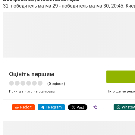
31: победитель матча 29 - победитель матча 30, 20:45, Кие
Оцініть першим
(
0
оцінок)
Ніхто ще не рек
Поки ще ніхто не оцінював
Reddit
Telegram
Viber
Whats