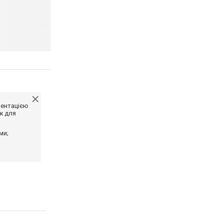
ментацією
ж для
ми;