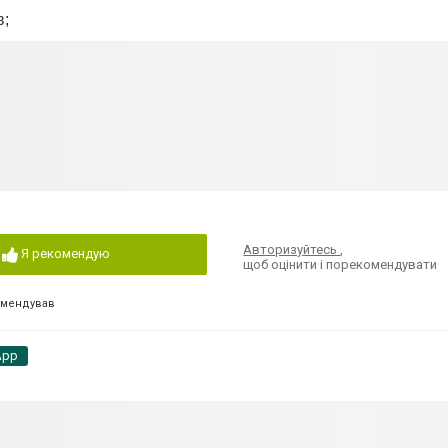
в;
Авторизуйтесь
,
Я рекомендую
щоб оцінити і порекомендувати
омендував
App