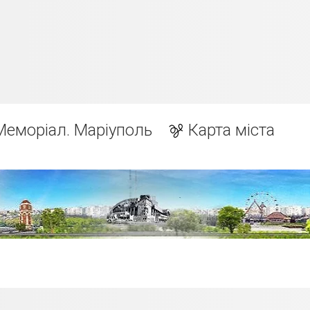
Меморіал. Маріуполь
Карта міста