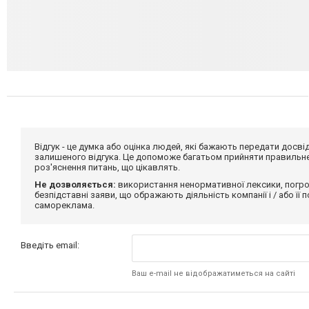
Відгук - це думка або оцінка людей, які бажають передати дос
залишеного відгука. Це допоможе багатьом прийняти правильне 
роз'яснення питань, що цікавлять.
Не дозволяється:
використання ненормативної лексики, погро
безпідставні заяви, що ображають діяльність компанії і / або її
самореклама.
Введіть email:
Ваш e-mail не відображатиметься на сайті