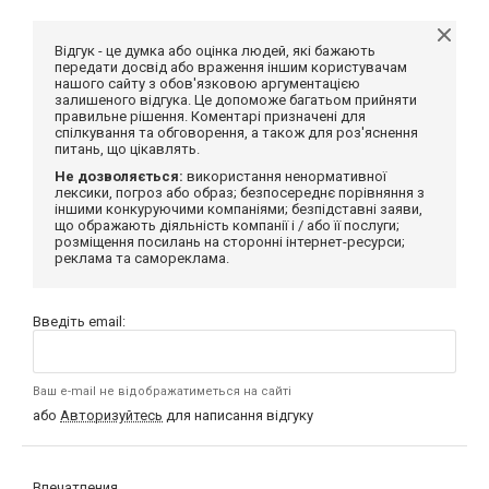
Відгук - це думка або оцінка людей, які бажають
передати досвід або враження іншим користувачам
нашого сайту з обов'язковою аргументацією
залишеного відгука. Це допоможе багатьом прийняти
правильне рішення. Коментарі призначені для
спілкування та обговорення, а також для роз'яснення
питань, що цікавлять.
Не дозволяється:
використання ненормативної
лексики, погроз або образ; безпосереднє порівняння з
іншими конкуруючими компаніями; безпідставні заяви,
що ображають діяльність компанії і / або її послуги;
розміщення посилань на сторонні інтернет-ресурси;
реклама та самореклама.
Введіть email:
Ваш e-mail не відображатиметься на сайті
або
Авторизуйтесь
для написання відгуку
Впечатления