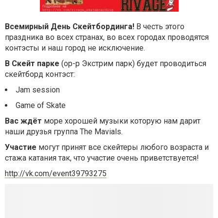
Всемирный День Скейтбординга!
В честь этого
праздника во всех странах, во всех городах проводятся
контэсты и наш город не исключение.
В Скейт парке
(ор-р Экстрим парк) будет проводиться
скейтборд контэст:
Jam session
Game of Skate
Вас ждёт
море хорошей музыки которую нам дарит
наши друзья группа The Mavials.
Участие
могут принят все скейтеры любого возраста и
стажа катания так, что участие очень приветствуется!
http://vk.com/event39793275