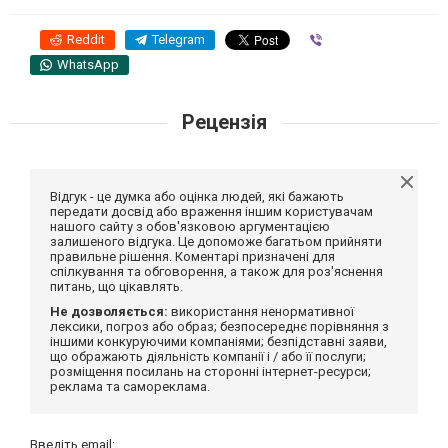
Reddit
Telegram
Viber
WhatsApp
Рецензія
Відгук - це думка або оцінка людей, які бажають
передати досвід або враження іншим користувачам
нашого сайту з обов'язковою аргументацією
залишеного відгука. Це допоможе багатьом прийняти
правильне рішення. Коментарі призначені для
спілкування та обговорення, а також для роз'яснення
питань, що цікавлять.
Не дозволяється:
використання ненормативної
лексики, погроз або образ; безпосереднє порівняння з
іншими конкуруючими компаніями; безпідставні заяви,
що ображають діяльність компанії і / або її послуги;
розміщення посилань на сторонні інтернет-ресурси;
реклама та самореклама.
Введіть email: