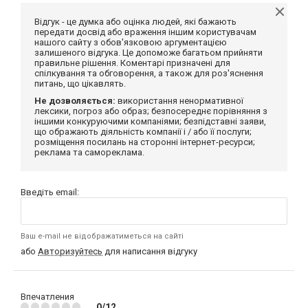
Відгук - це думка або оцінка людей, які бажають
передати досвід або враження іншим користувачам
нашого сайту з обов'язковою аргументацією
залишеного відгука. Це допоможе багатьом прийняти
правильне рішення. Коментарі призначені для
спілкування та обговорення, а також для роз'яснення
питань, що цікавлять.
Не дозволяється:
використання ненормативної
лексики, погроз або образ; безпосереднє порівняння з
іншими конкуруючими компаніями; безпідставні заяви,
що ображають діяльність компанії і / або її послуги;
розміщення посилань на сторонні інтернет-ресурси;
реклама та самореклама.
Введіть email:
Ваш e-mail не відображатиметься на сайті
або
Авторизуйтесь
для написання відгуку
Впечатления
0/12