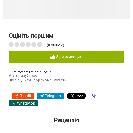
Оцініть першим
(
0
оцінок)
Я рекомендую
Ніхто ще не рекомендував
Авторизуйтесь
,
щоб оцінити і порекомендувати
Reddit
Telegram
Viber
WhatsApp
Рецензія