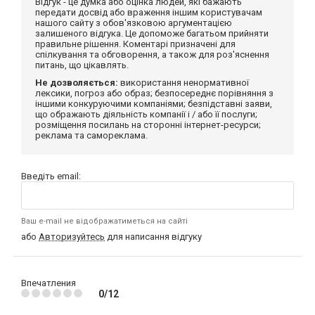
Відгук - це думка або оцінка людей, які бажають
передати досвід або враження іншим користувачам
нашого сайту з обов'язковою аргументацією
залишеного відгука. Це допоможе багатьом прийняти
правильне рішення. Коментарі призначені для
спілкування та обговорення, а також для роз'яснення
питань, що цікавлять.
Не дозволяється:
використання ненормативної
лексики, погроз або образ; безпосереднє порівняння з
іншими конкуруючими компаніями; безпідставні заяви,
що ображають діяльність компанії і / або її послуги;
розміщення посилань на сторонні інтернет-ресурси;
реклама та самореклама.
Введіть email:
Ваш e-mail не відображатиметься на сайті
або
Авторизуйтесь
для написання відгуку
Впечатления
0/12