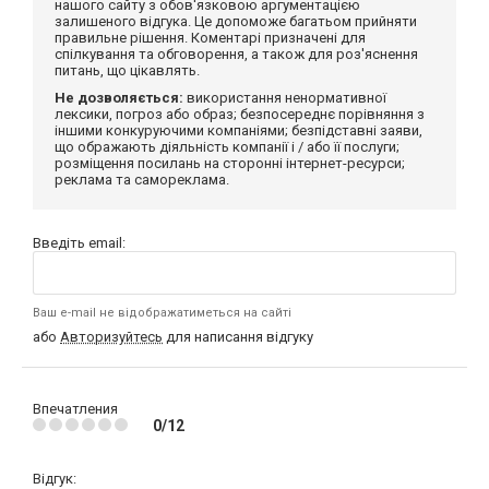
нашого сайту з обов'язковою аргументацією
залишеного відгука. Це допоможе багатьом прийняти
правильне рішення. Коментарі призначені для
спілкування та обговорення, а також для роз'яснення
питань, що цікавлять.
Не дозволяється:
використання ненормативної
лексики, погроз або образ; безпосереднє порівняння з
іншими конкуруючими компаніями; безпідставні заяви,
що ображають діяльність компанії і / або її послуги;
розміщення посилань на сторонні інтернет-ресурси;
реклама та самореклама.
Введіть email:
Ваш e-mail не відображатиметься на сайті
або
Авторизуйтесь
для написання відгуку
Впечатления
0/12
Відгук: