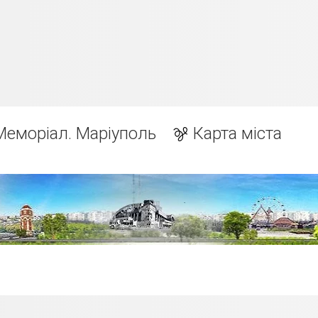
Меморіал. Маріуполь
Карта міста