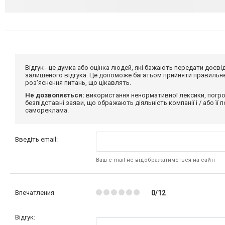
Відгук - це думка або оцінка людей, які бажають передати дос
залишеного відгука. Це допоможе багатьом прийняти правильне 
роз'яснення питань, що цікавлять.
Не дозволяється:
використання ненормативної лексики, погро
безпідставні заяви, що ображають діяльність компанії і / або її
самореклама.
Введіть email:
Ваш e-mail не відображатиметься на сайті
Впечатления
0/12
Відгук: