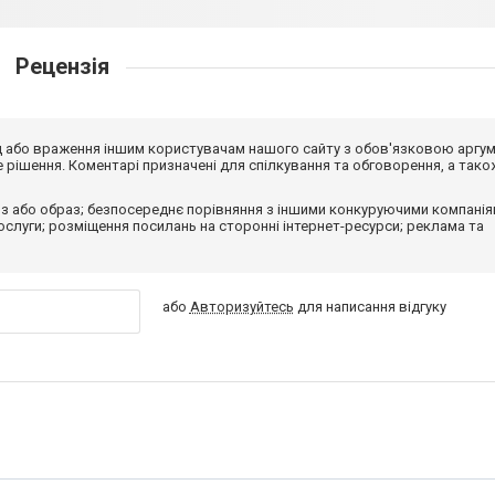
Рецензія
від або враження іншим користувачам нашого сайту з обов'язковою аргу
рішення. Коментарі призначені для спілкування та обговорення, а тако
з або образ; безпосереднє порівняння з іншими конкуруючими компанія
 послуги; розміщення посилань на сторонні інтернет-ресурси; реклама та
або
Авторизуйтесь
для написання відгуку