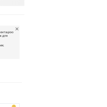
ментацією
ж для
ми;