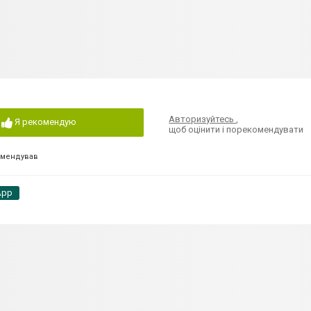
Авторизуйтесь
,
Я рекомендую
щоб оцінити і порекомендувати
омендував
App