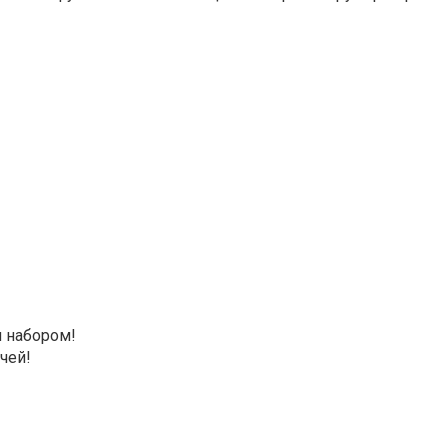
 набором!
чей!