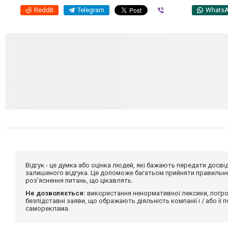
Reddit
Telegram
Viber
Whats
Відгук - це думка або оцінка людей, які бажають передати дос
залишеного відгука. Це допоможе багатьом прийняти правильне 
роз'яснення питань, що цікавлять.
Не дозволяється:
використання ненормативної лексики, погро
безпідставні заяви, що ображають діяльність компанії і / або її
самореклама.