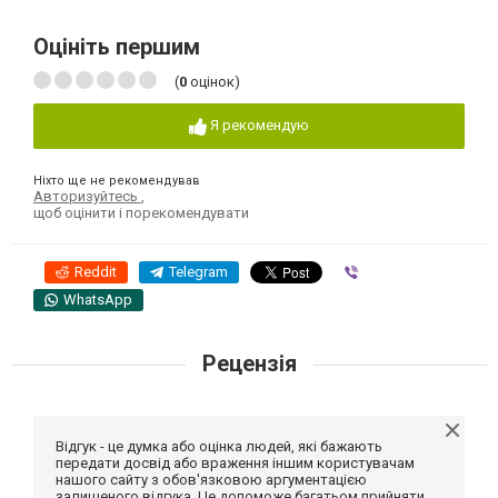
Оцініть першим
(
0
оцінок)
Я рекомендую
Ніхто ще не рекомендував
Авторизуйтесь
,
щоб оцінити і порекомендувати
Reddit
Telegram
Viber
WhatsApp
Рецензія
Відгук - це думка або оцінка людей, які бажають
передати досвід або враження іншим користувачам
нашого сайту з обов'язковою аргументацією
залишеного відгука. Це допоможе багатьом прийняти