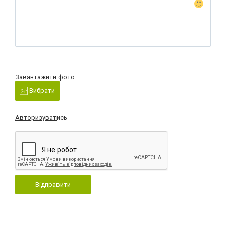
Завантажити фото:
Вибрати
Авторизуватись
Відправити